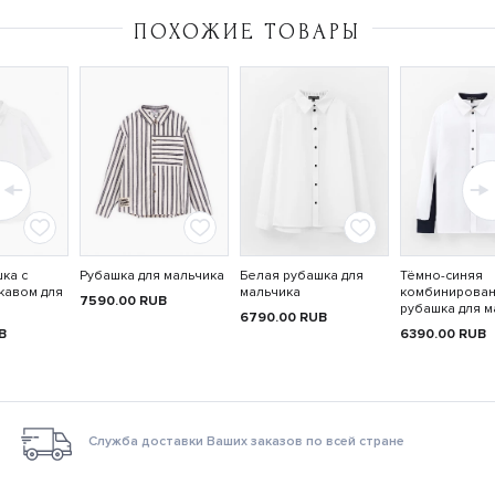
ПОХОЖИЕ ТОВАРЫ
ка с
Рубашка для мальчика
Белая рубашка для
Тёмно-синяя
кавом для
мальчика
комбинирова
7590.00
RUB
рубашка для м
6790.00
RUB
B
6390.00
RUB
Служба доставки Ваших заказов по всей стране