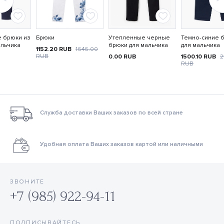
е брюки из
Брюки
Утепленные черные
Темно-синие 
альчика
брюки для мальчика
для мальчика
1152.20
RUB
1646.00
RUB
0.00
RUB
1500.10
RUB
2
RUB
Служба доставки Ваших заказов по всей стране
Удобная оплата Ваших заказов картой или наличными
ЗВОНИТЕ
+7 (985) 922-94-11
ПОДПИСЫВАЙТЕСЬ