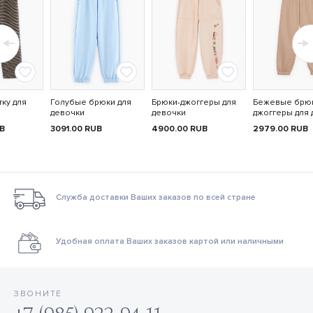
тку для
Голубые брюки для
Брюки-джоггеры для
Бежевые брю
девочки
девочки
джоггеры для 
B
3091.00
RUB
4900.00
RUB
2979.00
RUB
Служба доставки Ваших заказов по всей стране
Удобная оплата Ваших заказов картой или наличными
ЗВОНИТЕ