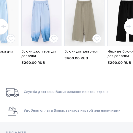
юки для
Брюки-джоггеры для
Брюки для девочки
Чёрные брюки
девочки
для девочки
3400.00
RUB
B
5290.00
RUB
5290.00
RUB
Служба доставки Ваших заказов по всей стране
Удобная оплата Ваших заказов картой или наличными
ЗВОНИТЕ