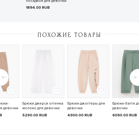
посадкой для девочки
1894.00
RUB
ПОХОЖИЕ ТОВАРЫ
юки-
Брюки джерси оттенка
Брюки-джоггеры для
Брюки-багги д
я девочки
молоко для девочки
девочки
девочки
B
5290.00
RUB
4900.00
RUB
6090.00
RUB