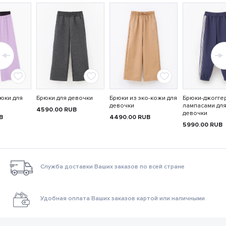
юки для
Брюки для девочки
Брюки из эко-кожи для
Брюки-джогге
девочки
лампасами дл
4590.00
RUB
девочки
B
4490.00
RUB
5990.00
RUB
Служба доставки Ваших заказов по всей стране
Удобная оплата Ваших заказов картой или наличными