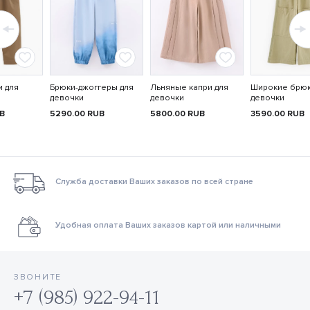
и для
Брюки-джоггеры для
Льняные капри для
Широкие брюк
девочки
девочки
девочки
B
5290.00
RUB
5800.00
RUB
3590.00
RUB
Служба доставки Ваших заказов по всей стране
Удобная оплата Ваших заказов картой или наличными
ЗВОНИТЕ
+7 (985) 922-94-11