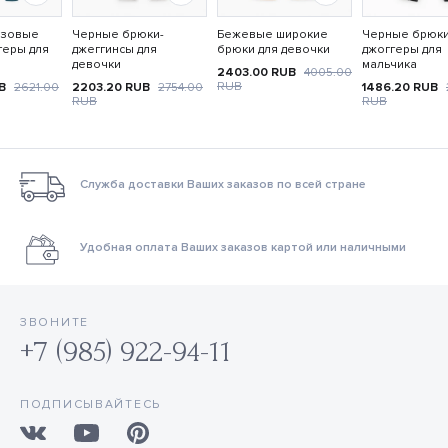
юзовые
Черные брюки-
Бежевые широкие
Черные брюки
геры для
джеггинсы для
брюки для девочки
джоггеры для
девочки
мальчика
2403.00
RUB
4005.00
RUB
B
2621.00
2203.20
RUB
2754.00
1486.20
RUB
RUB
RUB
Служба доставки Ваших заказов по всей стране
Удобная оплата Ваших заказов картой или наличными
ЗВОНИТЕ
+7 (985) 922-94-11
ПОДПИСЫВАЙТЕСЬ