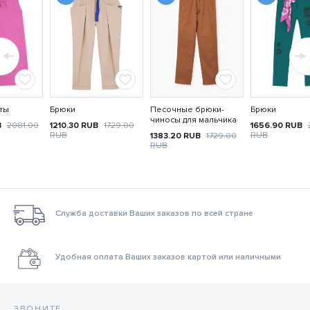
ты
Брюки
Песочные брюки-
Брюки
чиносы для мальчика
B
2081.00
1210.30
RUB
1729.00
1656.90
RUB
RUB
RUB
1383.20
RUB
1729.00
RUB
Служба доставки Ваших заказов по всей стране
Удобная оплата Ваших заказов картой или наличными
ЗВОНИТЕ