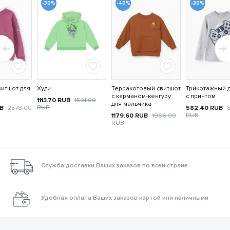
-30%
-40%
-30%
итшот для
Худи
Терракотовый свитшот
Трикотажный 
с карманом-кенгуру
с принтом
1113.70
RUB
1591.00
для мальчика
RUB
UB
2578.00
582.40
RUB
RUB
1179.60
RUB
1966.00
RUB
Служба доставки Ваших заказов по всей стране
Удобная оплата Ваших заказов картой или наличными