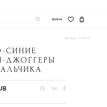
Войти
Артикул: 223074
О-СИНИЕ
И-ДЖОГГЕРЫ
МАЛЬЧИКА
UB