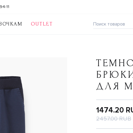
94-11
ВОЧКАМ
OUTLET
ТЕМН
БРЮК
ДЛЯ 
1474.20 R
2457.00 RUB