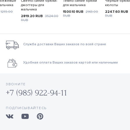
 бежевые
Светло-синие брюки-
Темно-синие брюки
Черные брюки
альчика
джоггеры для
для мальчика
кюлоты
мальчика
1219.00
1500.10
RUB
2143.00
2247.60
RUB
RUB
RUB
2819.20
RUB
3524.00
RUB
Служба доставки Ваших заказов по всей стране
Удобная оплата Ваших заказов картой или наличными
ЗВОНИТЕ
+7 (985) 922-94-11
ПОДПИСЫВАЙТЕСЬ