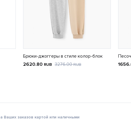
Брюки-джоггеры в стиле колор-блок
Песоч
2620.80
3276.00
1656
RUB
RUB
а Ваших заказов картой или наличными