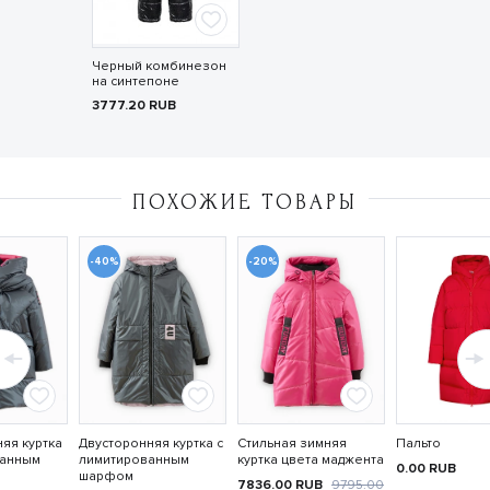
Черный комбинезон
на синтепоне
3777.20
RUB
ПОХОЖИЕ ТОВАРЫ
-40%
-20%
яя куртка
Двусторонняя куртка с
Стильная зимняя
Пальто
ванным
лимитированным
куртка цвета маджента
0.00
RUB
шарфом
7836.00
RUB
9795.00