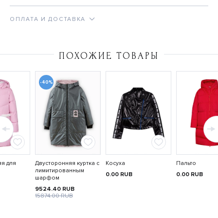
ОПЛАТА И ДОСТАВКА
ПОХОЖИЕ ТОВАРЫ
-40%
яя для
Двусторонняя куртка с
Косуха
Пальто
лимитированным
0.00
RUB
0.00
RUB
шарфом
9524.40
RUB
15874.00
RUB