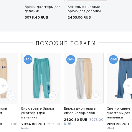
Брюки-джоггеры для
Бежевые широкие
девочки
брюки для девочки
3078.40
RUB
2403.00
RUB
ПОХОЖИЕ ТОВАРЫ
-20%
-20%
-20%
юки-
Бирюзовые брюки-
Брюки-джоггеры в
Светло-синие
ля
джоггеры для
стиле колор-блок
джоггеры для
мальчика
мальчика
2620.80
RUB
3276.00
RUB
UB
3531.00
2824.80
RUB
3531.00
2819.20
RUB
RUB
RUB