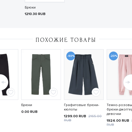
Брюки
1210.30
RUB
ПОХОЖИЕ ТОВАРЫ
-40%
-20%
Брюки
Графитовые брюки-
Темно-розов
кюлоты
брюки-джогге
0.00
RUB
девочки
1299.00
RUB
2165.00
RUB
1924.00
RUB
RUB