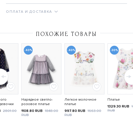
ОПЛАТА И ДОСТАВКА
ПОХОЖИЕ ТОВАРЫ
-40%
-40%
-30%
ного
Нарядное светло-
Легкое молочное
Платье
 девочки
розовое платье
платье
1329.30
RUB
RUB
B
2801.00
1108.80
RUB
1848.00
997.80
RUB
1663.00
RUB
RUB