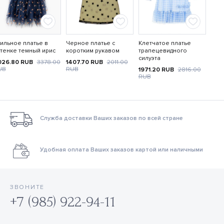
ильное платье в
Черное платье с
Клетчатое платье
тенке темный ирис
коротким рукавом
трапецевидного
силуэта
026.80
RUB
3378.00
1407.70
RUB
2011.00
UB
RUB
1971.20
RUB
2816.00
RUB
Служба доставки Ваших заказов по всей стране
Удобная оплата Ваших заказов картой или наличными
ЗВОНИТЕ
+7 (985) 922-94-11