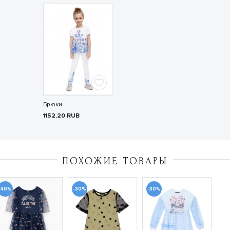
Брюки
1152.20
RUB
ПОХОЖИЕ ТОВАРЫ
-40%
-30%
-30%