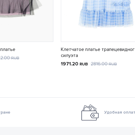
 платье
Клетчатое платье трапецевидног
силуэта
22.00
RUB
1971.20
2816.00
RUB
RUB
тране
Удобная оплат