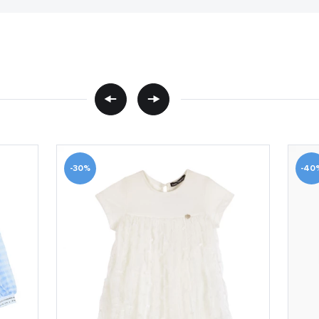
-30%
-40