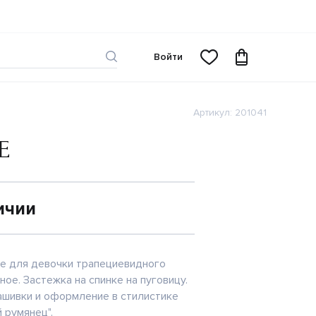
Войти
Артикул: 201041
Е
ичии
е для девочки трапециевидного
ное. Застежка на спинке на пуговицу.
шивки и оформление в стилистике
 румянец".