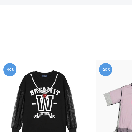
-40%
-20%