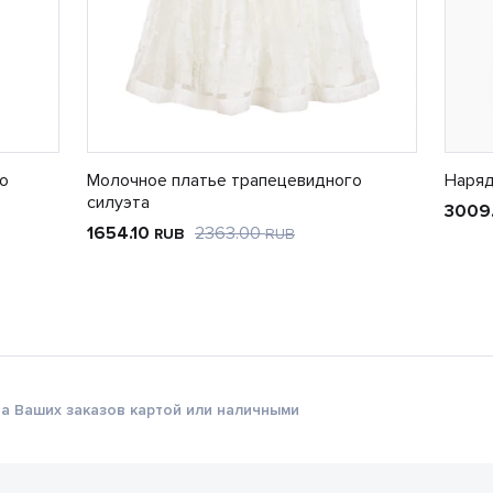
о
Молочное платье трапецевидного
Наряд
силуэта
3009
1654.10
2363.00
RUB
RUB
а Ваших заказов картой или наличными