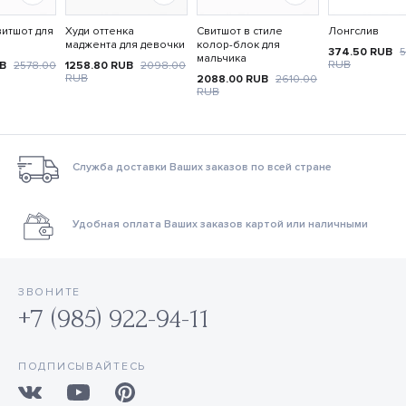
итшот для
Худи оттенка
Свитшот в стиле
Лонгслив
маджента для девочки
колор-блок для
374.50
RUB
5
мальчика
RUB
UB
2578.00
1258.80
RUB
2098.00
RUB
2088.00
RUB
2610.00
RUB
Служба доставки Ваших заказов по всей стране
Удобная оплата Ваших заказов картой или наличными
ЗВОНИТЕ
+7 (985) 922-94-11
ПОДПИСЫВАЙТЕСЬ