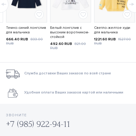
Темно-синий лонгслив
Белый лонгслив с
Светло-желтое худи
для мальчика
высоким воротником-
для мальчика
стойкой
666.40
RUB
833.00
1221.60
RUB
1527.00
RUB
RUB
492.60
RUB
821.00
RUB
Служба доставки Ваших заказов по всей стране
Удобная оплата Ваших заказов картой или наличными
ЗВОНИТЕ
+7 (985) 922-94-11