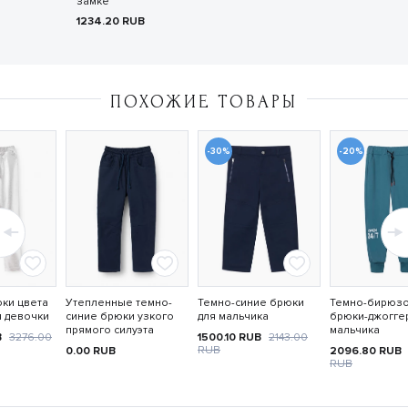
замке
1234.20
RUB
ПОХОЖИЕ ТОВАРЫ
-30%
-20%
ки цвета
Утепленные темно-
Темно-синие брюки
Темно-бирюз
я девочки
синие брюки узкого
для мальчика
брюки-джогге
прямого силуэта
мальчика
B
3276.00
1500.10
RUB
2143.00
RUB
0.00
RUB
2096.80
RUB
RUB