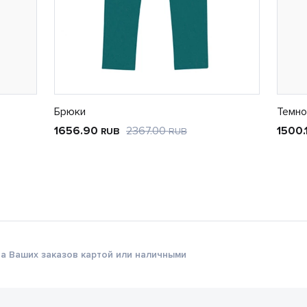
Брюки
Темно
1656.90
2367.00
1500.
RUB
RUB
а Ваших заказов картой или наличными