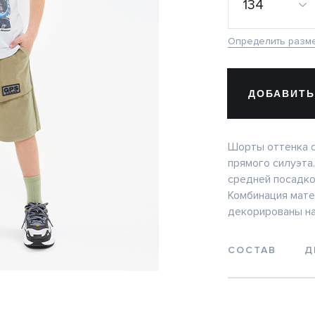
134
Определить разм
ДОБАВИТЬ
Шорты оттенка с
прямого силуэта.
средней посадко
Комбинация мате
декорированы на
СОСТАВ
Д