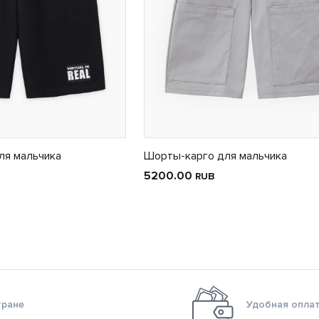
ля мальчика
Шорты-карго для мальчика
5200.00
RUB
тране
Удобная оплат