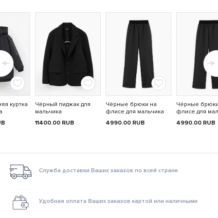
яя куртка
Чёрный пиджак для
Чёрные брюки на
Чёрные брюки
а
мальчика
флисе для мальчика
флисе для ма
UB
11400.00
RUB
4990.00
RUB
4990.00
RUB
Служба доставки Ваших заказов по всей стране
Удобная оплата Ваших заказов картой или наличными