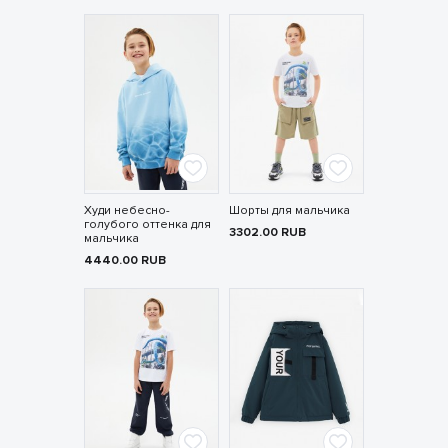
Худи небесно-
Шорты для мальчика
голубого оттенка для
3302.00
RUB
мальчика
4440.00
RUB