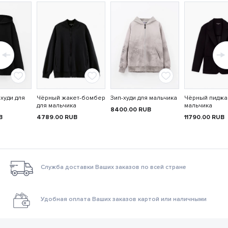
худи для
Чёрный жакет-бомбер
Зип-худи для мальчика
Чёрный пиджа
для мальчика
мальчика
8400.00
RUB
B
4789.00
RUB
11790.00
RUB
Служба доставки Ваших заказов по всей стране
Удобная оплата Ваших заказов картой или наличными