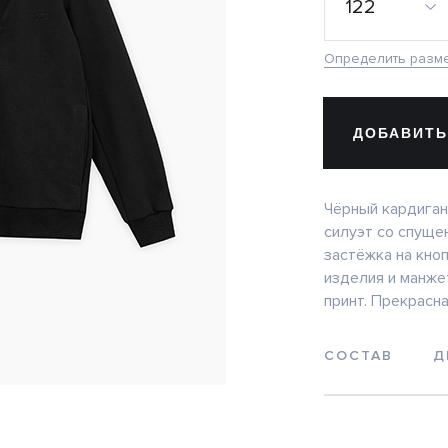
122
Определить разм
ДОБАВИТЬ
Чёрный кардиган
силуэт со спуще
застёжка на кноп
изделия и манже
принт. Прекрасна
СОСТАВ
Д