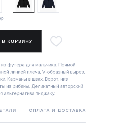
ер
 В КОРЗИНУ
 из футера для мальчика. Прямой
нной линией плеча, V-образный вырез,
ки. Карманы в швах. Ворот, низ
ты из рибаны. Деликатный авторский
я альтернатива пиджаку.
ЕТАЛИ
ОПЛАТА И ДОСТАВКА