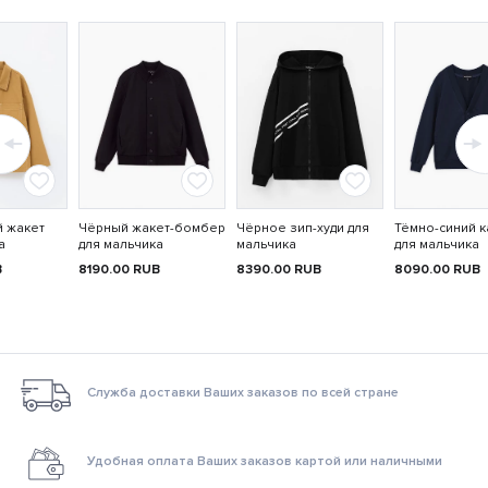
й жакет
Чёрный жакет-бомбер
Чёрное зип-худи для
Тёмно-синий к
а
для мальчика
мальчика
для мальчика
B
8190.00
RUB
8390.00
RUB
8090.00
RUB
Служба доставки Ваших заказов по всей стране
Удобная оплата Ваших заказов картой или наличными