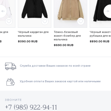
к для
Чёрный кардиган для
Тёмно-бежевый
Чёрный жакет
мальчика
жакет-бомбер для
рубашка для м
мальчика
B
8090.00
RUB
8890.00
RUB
8690.00
RUB
Служба доставки Ваших заказов по всей стране
Удобная оплата Ваших заказов картой или наличными
ЗВОНИТЕ
+7 (985) 922-94-11