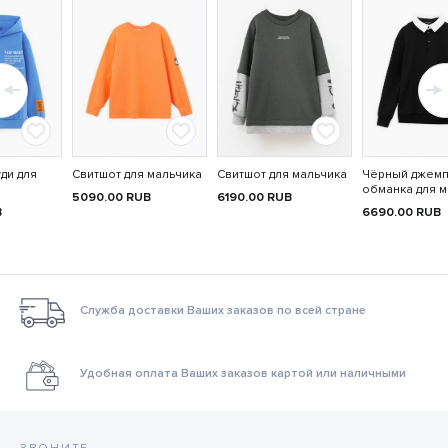
ди для
Свитшот для мальчика
Свитшот для мальчика
Чёрный джемп
обманка для м
5090.00
RUB
6190.00
RUB
B
6690.00
RUB
Служба доставки Ваших заказов по всей стране
Удобная оплата Ваших заказов картой или наличными