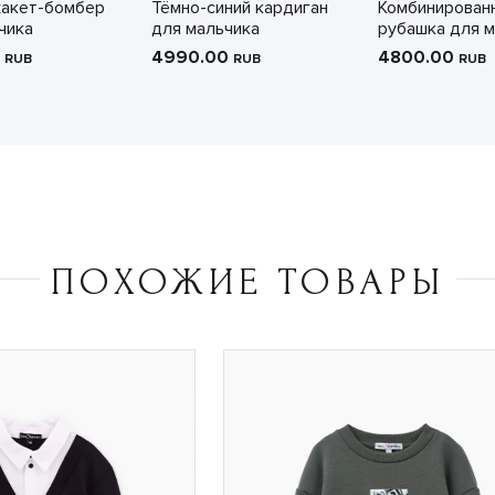
жакет-бомбер
Тёмно-синий кардиган
Комбинирован
чика
для мальчика
рубашка для м
0
4990.00
4800.00
RUB
RUB
RUB
ПОХОЖИЕ ТОВАРЫ