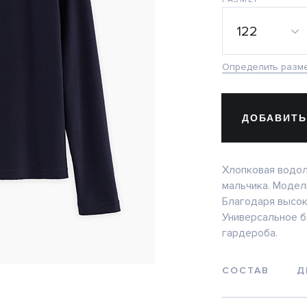
122
Определить разм
ДОБАВИТЬ
Хлопковая водол
мальчика. Модел
Благодаря высок
Универсальное б
гардероба.
СОСТАВ
Д