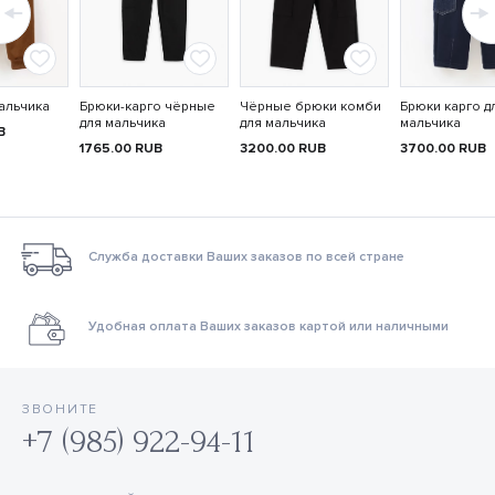
альчика
Брюки-карго чёрные
Чёрные брюки комби
Брюки карго д
для мальчика
для мальчика
мальчика
B
1765.00
RUB
3200.00
RUB
3700.00
RUB
Служба доставки Ваших заказов по всей стране
Удобная оплата Ваших заказов картой или наличными
ЗВОНИТЕ
+7 (985) 922-94-11