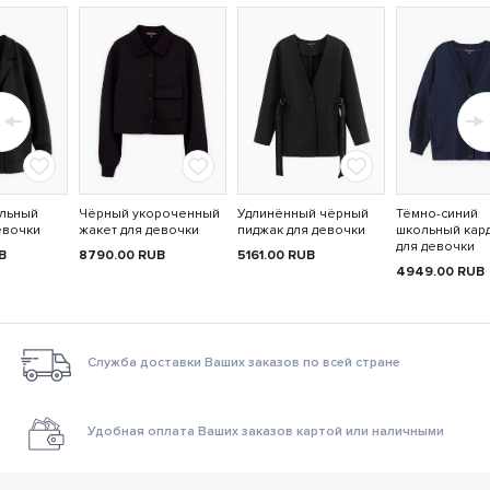
льный
Чёрный укороченный
Удлинённый чёрный
Тёмно-синий
евочки
жакет для девочки
пиджак для девочки
школьный кар
для девочки
B
8790.00
RUB
5161.00
RUB
4949.00
RUB
Служба доставки Ваших заказов по всей стране
Удобная оплата Ваших заказов картой или наличными