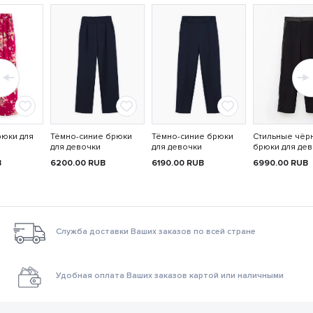
рюки для
Тёмно-синие брюки
Тёмно-синие брюки
Стильные чёр
для девочки
для девочки
брюки для де
B
6200.00
RUB
6190.00
RUB
6990.00
RUB
Служба доставки Ваших заказов по всей стране
Удобная оплата Ваших заказов картой или наличными