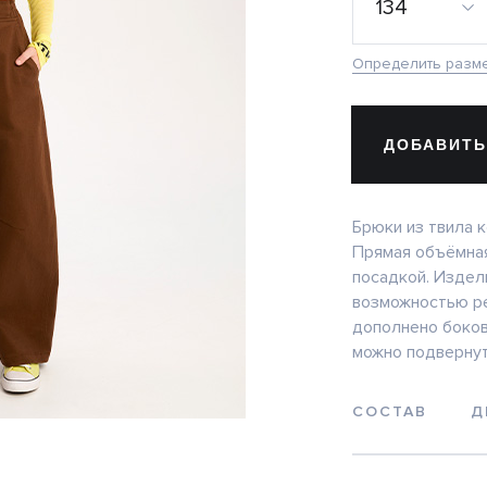
134
Определить разм
ДОБАВИТЬ
Брюки из твила 
Прямая объёмная
посадкой. Издел
возможностью ре
дополнено боков
можно подвернут
СОСТАВ
Д