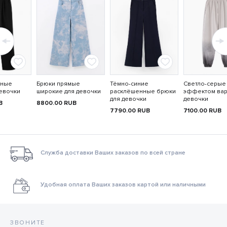
рные
Брюки прямые
Тёмно-синие
Светло-серые
девочки
широкие для девочки
расклёшенные брюки
эффектом вар
для девочки
девочки
B
8800.00
RUB
7790.00
RUB
7100.00
RUB
Служба доставки Ваших заказов по всей стране
Удобная оплата Ваших заказов картой или наличными
ЗВОНИТЕ