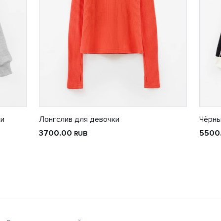
ки
Лонгслив для девочки
Чёрны
3700.00
5500
RUB