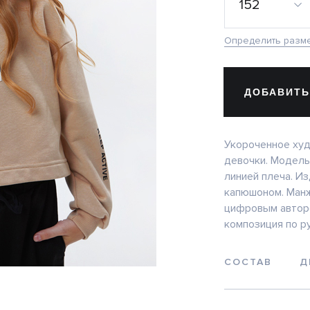
152
Определить разм
ДОБАВИТЬ
Укороченное худ
девочки. Модель
линией плеча. И
капюшоном. Манж
цифровым авторс
композиция по р
СОСТАВ
Д