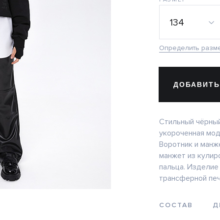
134
Определить разм
ДОБАВИТЬ
Стильный чёрный
укороченная мод
Воротник и манж
манжет из кулир
пальца. Изделие
трансферной печ
СОСТАВ
Д