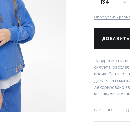
134
Определить разм
ДОБАВИТЬ
Лазурный свитшо
силуэта, рассла
плеча. Свитшот 
делает его мягк
декорировано ав
вышивкой цветны
СОСТАВ
Д