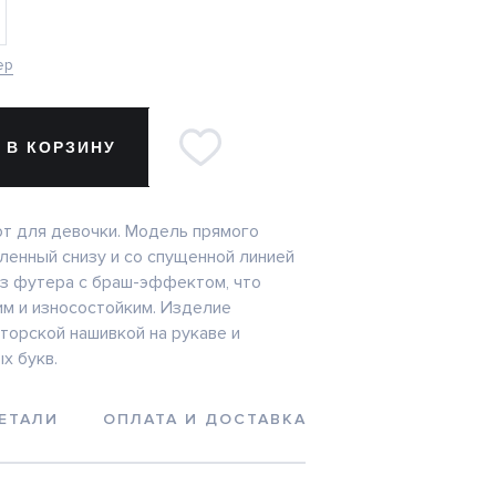
ер
 В КОРЗИНУ
т для девочки. Модель прямого
бленный снизу и со спущенной линией
из футера с браш-эффектом, что
им и износостойким. Изделие
торской нашивкой на рукаве и
х букв.
ЕТАЛИ
ОПЛАТА И ДОСТАВКА