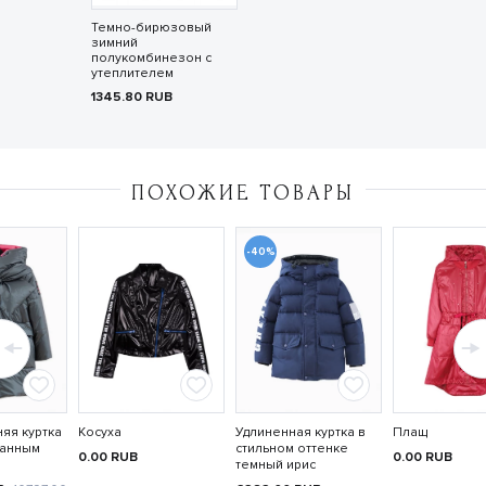
Темно-бирюзовый
зимний
полукомбинезон с
утеплителем
1345.80
RUB
ПОХОЖИЕ ТОВАРЫ
-40%
яя куртка
Косуха
Удлиненная куртка в
Плащ
ванным
стильном оттенке
0.00
RUB
0.00
RUB
темный ирис