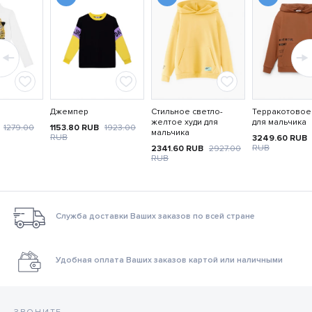
Джемпер
Стильное светло-
Терракотовое
желтое худи для
для мальчика
1279.00
1153.80
RUB
1923.00
мальчика
RUB
3249.60
RUB
RUB
2341.60
RUB
2927.00
RUB
Служба доставки Ваших заказов по всей стране
Удобная оплата Ваших заказов картой или наличными