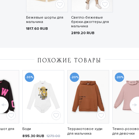
Бежевые шорты для
Светло-бежевые
мальчика
брюки-джоггеры для
мальчика
1817.60
RUB
2819.20
RUB
ПОХОЖИЕ ТОВАРЫ
-30%
-20%
-20%
шот для
Боди
Терракотовое худи
Темно-розово
для мальчика
для девочки
895.30
RUB
1279.00