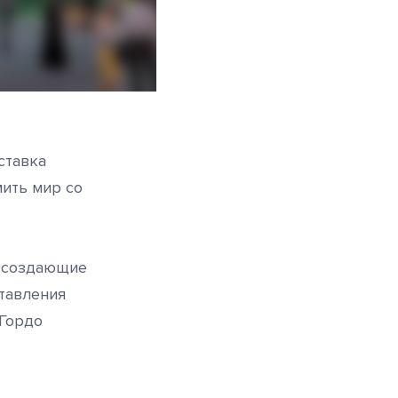
ставка
мить мир со
, создающие
тавления
 Гордо