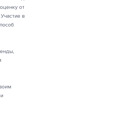
оценку от
 Участие в
пособ
ренды,
м
своим
 и