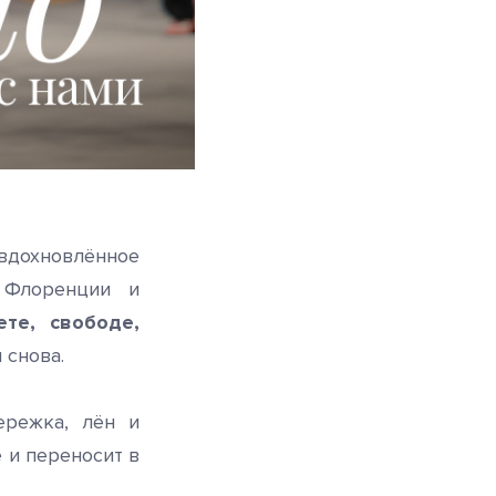
 вдохновлённое
 Флоренции и
ете, свободе,
 снова.
ережка, лён и
 и переносит в