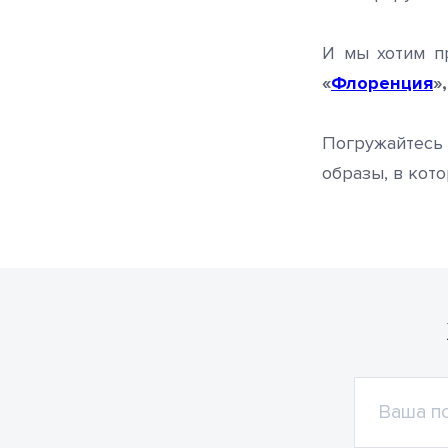
И мы хотим п
«
Флоренция
»,
Погружайтес
образы, в кото