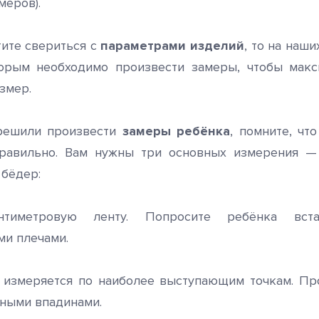
меров).
ите свериться с
параметрами изделий
, то на наш
торым необходимо произвести замеры, чтобы макс
змер.
ешили произвести
замеры ребёнка
, помните, чт
правильно. Вам нужны три основных измерения — 
 бёдер:
нтиметровую ленту. Попросите ребёнка вс
и плечами.
измеряется по наиболее выступающим точкам. Про
ными впадинами.