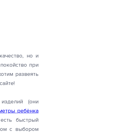
ачество, но и
покойство при
хотим развеять
сайте!
изделий (они
метры ребёнка
 есть быстрый
ком с выбором