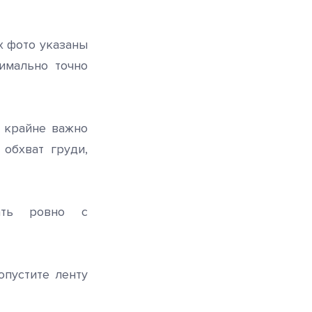
их фото указаны
имально точно
о крайне важно
обхват груди,
тать ровно с
пустите ленту