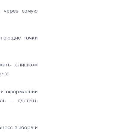
я через самую
упающие точки
жать слишком
его.
ри оформлении
ель — сделать
оцесс выбора и