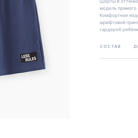
Шорты в оттенке
модель прямого 
Комфортное изде
шрифтовой принт
гардероб ребёнк
СОСТАВ
Д