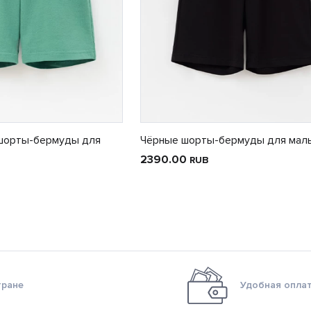
шорты-бермуды для
Чёрные шорты-бермуды для мал
2390.00
RUB
тране
Удобная оплат