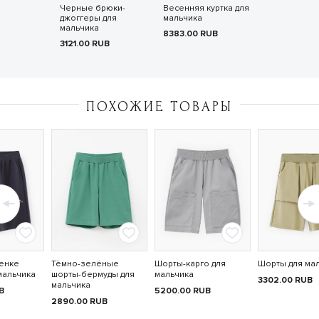
Черные брюки-
Весенняя куртка для
джоггеры для
мальчика
мальчика
8383.00
RUB
3121.00
RUB
ПОХОЖИЕ ТОВАРЫ
тенке
Тёмно-зелёные
Шорты-карго для
Шорты для ма
мальчика
шорты-бермуды для
мальчика
3302.00
RUB
мальчика
B
5200.00
RUB
2890.00
RUB