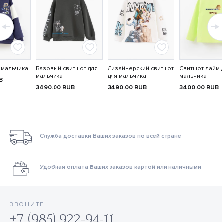
 мальчика
Базовый свитшот для
Дизайнерский свитшот
Свитшот лайм 
мальчика
для мальчика
мальчика
B
3490.00
RUB
3490.00
RUB
3400.00
RUB
Служба доставки Ваших заказов по всей стране
Удобная оплата Ваших заказов картой или наличными
ЗВОНИТЕ
+7 (985) 922-94-11